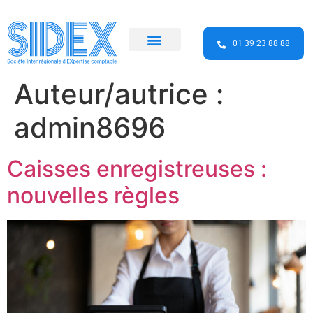
01 39 23 88 88
Conseil et expertise comptable
Le cabinet
Auteur/autrice :
admin8696
Caisses enregistreuses :
nouvelles règles