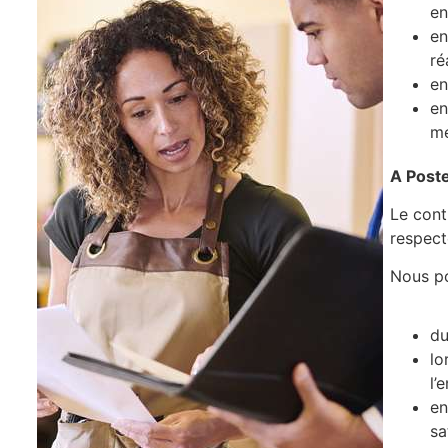
en
en
ré
en
en
me
A Poste
Le cont
respect
Nous po
du
lo
l’
en
sa