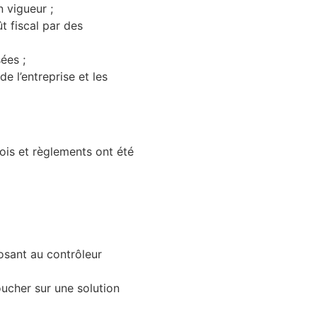
n vigueur ;
t fiscal par des
ées ;
e l’entreprise et les
lois et règlements ont été
posant au contrôleur
oucher sur une solution